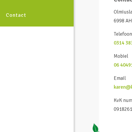
Olmiusl
Contact
6998 AH
Telefoo
0314 38
Mobiel
06 4049
Email
karen@k
KvK nu
091826