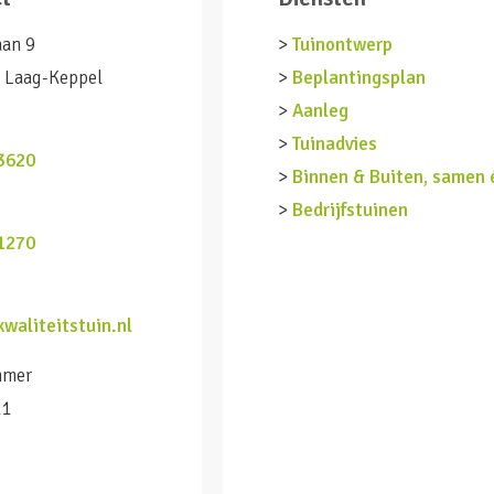
aan 9
>
Tuinontwerp
 Laag-Keppel
>
Beplantingsplan
>
Aanleg
n
>
Tuinadvies
3620
>
Binnen & Buiten, samen 
>
Bedrijfstuinen
1270
waliteitstuin.nl
mmer
11