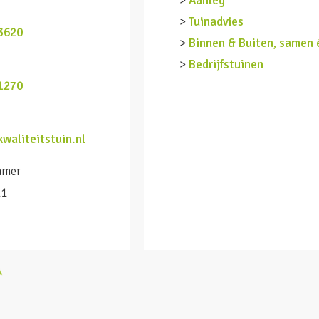
>
Aanleg
n
>
Tuinadvies
3620
>
Binnen & Buiten, samen 
>
Bedrijfstuinen
1270
waliteitstuin.nl
mmer
11