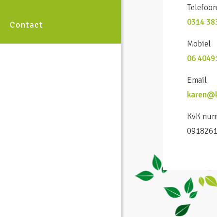
Telefoo
0314 38
Contact
Mobiel
06 4049
Email
karen@k
KvK nu
091826
06 40 491 270