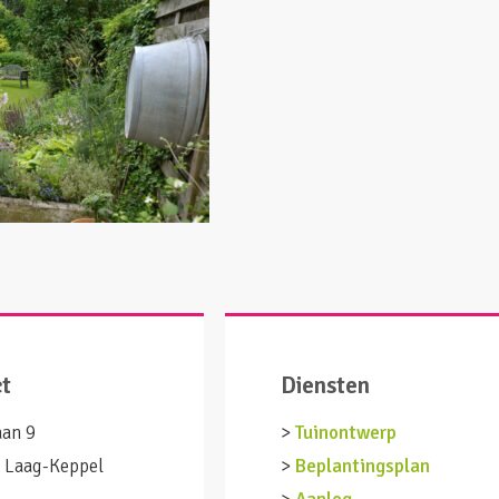
ct
Diensten
aan 9
>
Tuinontwerp
 Laag-Keppel
>
Beplantingsplan