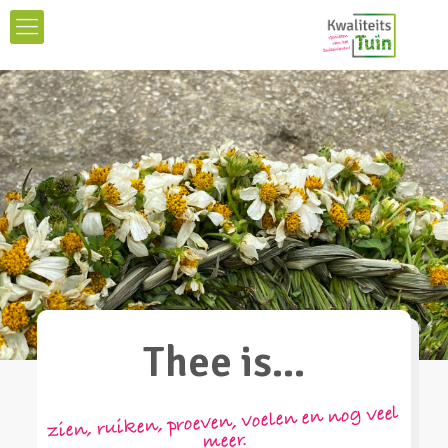
Thee is…
zien, ruiken, proeven, voelen en nog veel
meer.