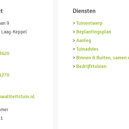
ct
Diensten
aan 9
>
Tuinontwerp
 Laag-Keppel
>
Beplantingsplan
>
Aanleg
n
>
Tuinadvies
3620
>
Binnen & Buiten, samen 
>
Bedrijfstuinen
1270
waliteitstuin.nl
mmer
11