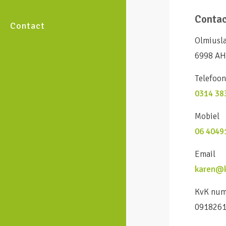
Conta
Contact
Olmiusl
6998 AH
Telefoo
0314 38
Mobiel
06 4049
Email
karen@k
KvK nu
091826