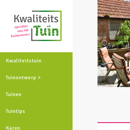
Kwaliteitstuin
Tuinontwerp >
Tuinen
Tuintips
Karen