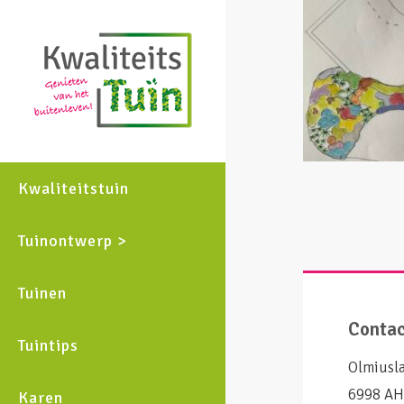
Kwaliteitstuin
Tuinontwerp >
Tuinen
Conta
Tuintips
Olmiusl
6998 AH
Karen