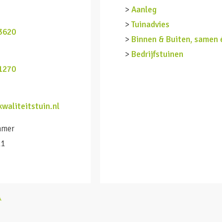
>
Aanleg
n
>
Tuinadvies
3620
>
Binnen & Buiten, samen 
>
Bedrijfstuinen
1270
waliteitstuin.nl
mmer
11