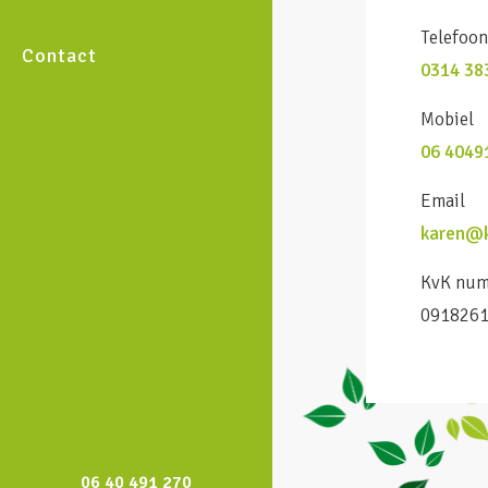
Telefoo
Contact
0314 38
Mobiel
06 4049
Email
karen@k
KvK nu
091826
06 40 491 270