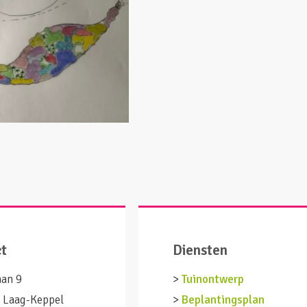
ct
Diensten
aan 9
>
Tuinontwerp
 Laag-Keppel
>
Beplantingsplan