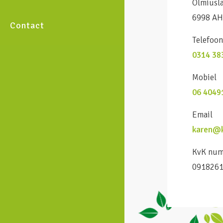
Olmiusl
6998 AH
Contact
Telefoo
0314 38
Mobiel
06 4049
Email
karen@k
KvK nu
091826