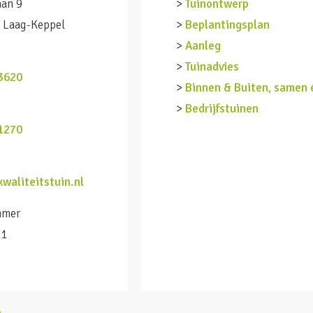
aan 9
>
Tuinontwerp
 Laag-Keppel
>
Beplantingsplan
>
Aanleg
n
>
Tuinadvies
3620
>
Binnen & Buiten, samen 
>
Bedrijfstuinen
1270
waliteitstuin.nl
mmer
11