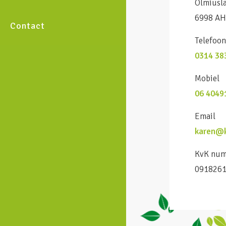
Olmiusl
6998 AH
Contact
Telefoo
0314 38
Mobiel
06 4049
Email
karen@k
KvK nu
091826