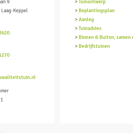
aan 9
>
Tuinontwerp
 Laag-Keppel
>
Beplantingsplan
>
Aanleg
n
>
Tuinadvies
3620
>
Binnen & Buiten, samen 
>
Bedrijfstuinen
1270
waliteitstuin.nl
mmer
11