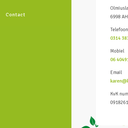
Olmiusl
Contact
6998 AH
Telefoo
0314 38
Mobiel
06 4049
Email
karen@k
KvK nu
091826