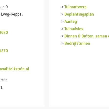
aan 9
>
Tuinontwerp
 Laag-Keppel
>
Beplantingsplan
>
Aanleg
n
>
Tuinadvies
3620
>
Binnen & Buiten, samen 
>
Bedrijfstuinen
1270
waliteitstuin.nl
mmer
11