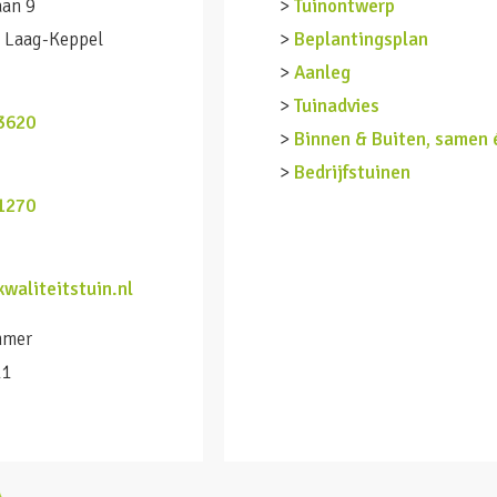
aan 9
>
Tuinontwerp
 Laag-Keppel
>
Beplantingsplan
>
Aanleg
n
>
Tuinadvies
3620
>
Binnen & Buiten, samen 
>
Bedrijfstuinen
1270
waliteitstuin.nl
mmer
11