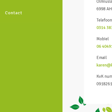
Olmiusl
6998 AH
Contact
Telefoo
0314 38
Mobiel
06 4049
Email
karen@k
KvK nu
091826