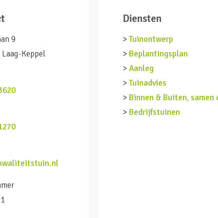
ct
Diensten
aan 9
>
Tuinontwerp
 Laag-Keppel
>
Beplantingsplan
>
Aanleg
n
>
Tuinadvies
3620
>
Binnen & Buiten, samen 
>
Bedrijfstuinen
1270
waliteitstuin.nl
mmer
11