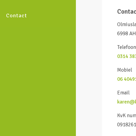
Conta
Contact
Olmiusl
6998 AH
Telefoo
0314 38
Mobiel
06 4049
Email
karen@k
KvK nu
091826