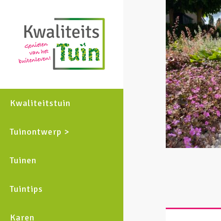
Kwaliteitstuin
Tuinontwerp >
Tuinen
Tuintips
Karen