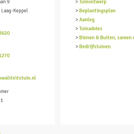
aan 9
>
Tuinontwerp
 Laag-Keppel
>
Beplantingsplan
>
Aanleg
n
>
Tuinadvies
3620
>
Binnen & Buiten, samen 
>
Bedrijfstuinen
1270
waliteitstuin.nl
mmer
11