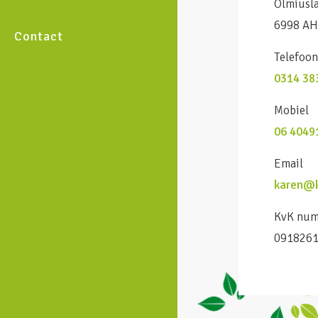
Olmiusl
6998 AH
Contact
Telefoo
0314 38
Mobiel
06 4049
Email
karen@k
KvK nu
091826