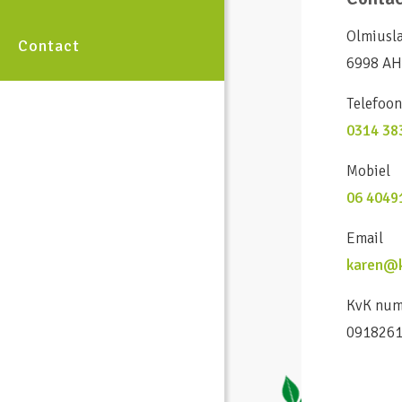
Olmiusl
Contact
6998 AH
Telefoo
0314 38
Mobiel
06 4049
Email
karen@k
KvK nu
091826