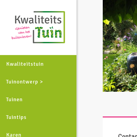
Kwaliteitstuin
Tuinontwerp >
Tuinen
Tuintips
Karen
Conta