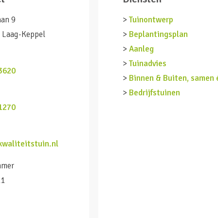
aan 9
>
Tuinontwerp
 Laag-Keppel
>
Beplantingsplan
>
Aanleg
n
>
Tuinadvies
3620
>
Binnen & Buiten, samen 
>
Bedrijfstuinen
1270
waliteitstuin.nl
mmer
11